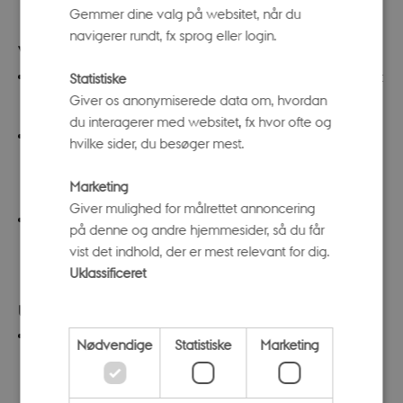
Kolding, ansøgningsfrist 1. juni.
Gemmer dine valg på websitet, når du
navigerer rundt, fx sprog eller login.
VIA University College
Nyere fremmedsprogspædagogik og – didaktik
, start
Statistiske
Giver os anonymiserede data om, hvordan
januar 2026 i Aarhus, ansøgningsfrist 14. november.
du interagerer med websitet, fx hvor ofte og
Faglig vejledning i skolen
, start januar 2026 i Aarhus,
hvilke sider, du besøger mest.
ansøgningsfrist 14. november, start august 2026 i
Marketing
Aarhus eller Herning, ansøgningsfrist 15. maj.
Giver mulighed for målrettet annoncering
Interkulturel kommunikativ kompetence og
på denne og andre hjemmesider, så du får
tværfaglighed i sprogfagene
, start august 2026 i
vist det indhold, der er mest relevant for dig.
Aarhus, ansøgningsfrist 15. maj.
Uklassificeret
UCL
Faglig vejledning i skolen
, start januar 2026 eller
Nødvendige
Statistiske
Marketing
august 2026 i Odense eller Vejle, ansøgningsfrister
hhv. 1. december og 1. juni.