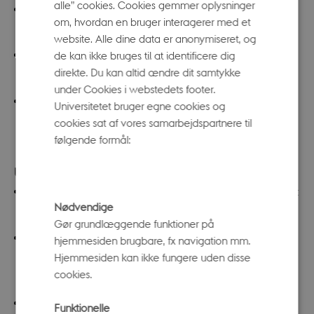
alle” cookies. Cookies gemmer oplysninger
Faglig vejledning i skolen
, start februar 2026 i
om, hvordan en bruger interagerer med et
København, ansøgningsfrist 15. november.
website. Alle dine data er anonymiseret, og
de kan ikke bruges til at identificere dig
Afgangsprojekt PD i Sprogfagsvejleder
, start februar
direkte. Du kan altid ændre dit samtykke
2026 i København, ansøgningsfrist 15. november.
under Cookies i webstedets footer.
Nyere fremmedsprogspædagogik og -didaktik
, start
Universitetet bruger egne cookies og
september 2026 i København, ansøgningsfrist 15.
cookies sat af vores samarbejdspartnere til
følgende formål:
maj.
UC SYD
Nyere fremmedsprogspædagogik og – didaktik
, start
Nødvendige
februar 2026 i Kolding, ansøgningsfrist 1. december.
Gør grundlæggende funktioner på
Interkulturel kommunikativ kompetence og
hjemmesiden brugbare, fx navigation mm.
Hjemmesiden kan ikke fungere uden disse
tværfaglighed i sprogfagene
, start september 2026 i
cookies.
Kolding, ansøgningsfrist 1. juni.
Faglig vejledning i skolen
, start september 2026 i
Funktionelle