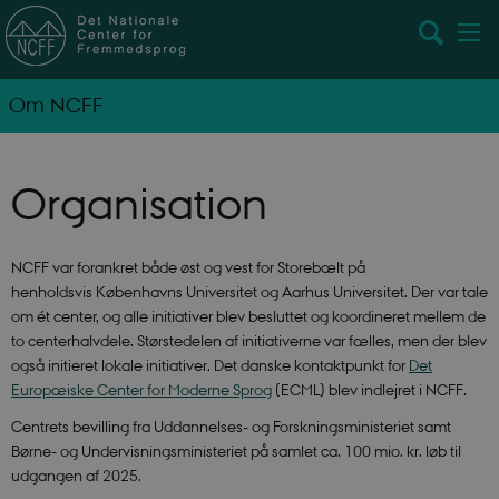
Om NCFF
Organisation
NCFF var forankret både øst og vest for Storebælt på
henholdsvis Københavns Universitet og Aarhus Universitet. Der var tale
om ét center, og alle initiativer blev besluttet og koordineret mellem de
to centerhalvdele. Størstedelen af initiativerne var fælles, men der blev
også initieret lokale initiativer. Det danske kontaktpunkt for
Det
Europæiske Center for Moderne Sprog
(ECML) blev indlejret i NCFF.
Centrets bevilling fra Uddannelses- og Forskningsministeriet samt
Børne- og Undervisningsministeriet på samlet ca. 100 mio. kr. løb til
udgangen af 2025.