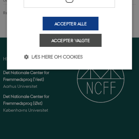
Revideret 29.06.2026
-
Det Nationale Center for Fremmedsprog
ACCEPTER ALLE
ACCEPTER VALGTE
LÆS MERE OM COOKIES
HER VAR VI
Det Nationale Center for
Fremmedsprog (Vest)
Nødvendige
Statistiske
Marketing
Aarhus Universitet
Uklassificerede
Det Nationale Center for
Nødvendige cookies hjælper med at gøre hjemmesiden
Fremmedsprog (Øst)
brugbar ved at aktivere nogle grundlæggende
Københavns Universitet
funktioner som navigation mm. Hjemmesiden kan ikke
fungerer uden disse cookies.
Navn
/ Domæne
Udløb
Beskrivels
VISITOR_PRIVACY_METADATA
5
This cooki
YouTube