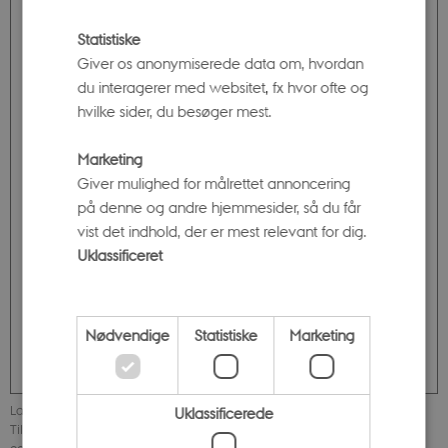
Statistiske
Giver os anonymiserede data om, hvordan
du interagerer med websitet, fx hvor ofte og
hvilke sider, du besøger mest.
Marketing
Giver mulighed for målrettet annoncering
på denne og andre hjemmesider, så du får
vist det indhold, der er mest relevant for dig.
Uklassificeret
Nødvendige
Statistiske
Marketing
Læs udgivelsen, som giver et tilbageblik på NCFF's virke 2018-2025.
Uklassificerede
Tilbageblikket redegør for centrets etablering og organisering samt for
cent'srets aktiviteter og indsatser.