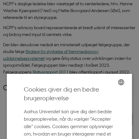
NCFF's daglige ledelse blev varetaget af to centerledere, hhv. Hanne
Wacher Kjærgaard (Vest) og Mette Skovgaard Andersen (Øst), som
refererede til en styregruppe.
NCFF’s advisory board repræsenterede et bredt udsnit af interessenter
og bidrog med input til centrets virke.
Der blev derudover nedsat en ministerielt udpeget følgegruppe, der
skulle følge
Strategi for styrkelse af fremmedsprog i
uddannelsessystemet
og gøre årlig status over udviklingen inden for
sprogområdet. Følgegruppen blev nedlagt i foråret 2023.
Følgegruppens
Statusrapport 2011
blev offentliggjort i august 2022.
Organisationsdiagram
Cookies giver dig en bedre
brugeroplevelse
ENGLISH
DANISH
Aarhus Universitet kan give dig den bedste
brugeroplevelse, når du vælger ”Accepter
alle” cookies. Cookies gemmer oplysninger
om, hvordan en bruger interagerer med et