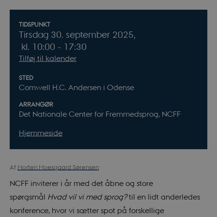
Oplysninger om arrangementet
TIDSPUNKT
Tirsdag 30. september 2025,
kl. 10:00 - 17:30
Tilføj til kalender
STED
Comwell H.C. Andersen i Odense
ARRANGØR
Det Nationale Center for Fremmedsprog, NCFF
Hjemmeside
Af
Morten Moesgaard Sørensen
NCFF inviterer i år med det åbne og store
spørgsmål
Hvad vil vi med sprog?
til en lidt anderledes
konference, hvor vi sætter spot på forskellige