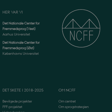
their
interactio
with the si
It records
HER VAR VI
data on t
visitor's
consent
Det Nationale Center for
regardin
Fremmedsprog (Vest)
various
privacy
Aarhus Universitet
policies 
settings,
Det Nationale Center for
ensuring 
their
Fremmedsprog (Øst)
preferenc
Københavns Universitet
are hono
in future
sessions.
CookieScriptConsent
1 år
Denne co
CookieScript
bruges af
ncff.dk
Cookie-
Script.co
tjenesten t
huske
præferen
DET SKETE I 2018-2025
OM NCFF
om samty
til
besøgend
Bevilgede projekter
Om centret
Det er
nødvendig
FFF-projektet
Om sprogstrategien
at Cookie