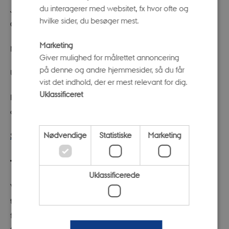
du interagerer med websitet, fx hvor ofte og
JUR/Københavns Universitet,
Lars Roesen,
Ringkøbing
hvilke sider, du besøger mest.
Gymnasium m.fl.
Marketing
Moderator:
Anja Bo
, journalist.
Giver mulighed for målrettet annoncering
på denne og andre hjemmesider, så du får
Undervejs uddeles
Den Europæiske Sprogpris
.
vist det indhold, der er mest relevant for dig.
Uklassificeret
Konferencen afsluttes med en festtale for fremmedsprog
og en lille reception.
Nødvendige
Statistiske
Marketing
Se programmet
Tilmelding
Uklassificerede
Vi har brug for alles perspektiver, så har du gjort dig
tanker om eller har ideer til, hvad vi vil og skal med
fremmedsprog, så kom og vær med på konferencen. Vi