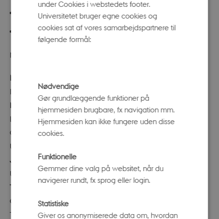
under Cookies i webstedets footer.
Hvordan ser fremtiden ud? Uddanner vi til den?
Universitetet bruger egne cookies og
cookies sat af vores samarbejdspartnere til
Hvad kan vi gøre sammen i fremtiden?
følgende formål:
Mød blandt andre:
Mads Eriksen Storm
, Dansk Erhverv;
Mette Nielsen
, Dansk
Nødvendige
Industri;
Lars Bo Henriksen
, Lederne;
Cathrine Holm-
Gør grundlæggende funktioner på
Nielsen
, DM Kommunikation;
Elsebeth Jensen
,
hjemmesiden brugbare, fx navigation mm.
Læreruddannelsens Ledernetværk og VIA University
Hjemmesiden kan ikke fungere uden disse
College;
Lisbeth Verstraete-Hansen
, Københavns
cookies.
Universitet;
Henrik Høeg Müller
, Aarhus Universitet;
Allan
Funktionelle
Juhl Kristensen
, Forsvarsakademiet;
Hans Uhd
,
Gemmer dine valg på websitet, når du
Uddannelsescenter Ringkøbing-Skjern;
Philip
navigerer rundt, fx sprog eller login.
Thinggaard
, Tolkesamfundet;
Slobodanka Dimova
,
CIP/Københavns Universitet;
Julie Marie Isager
,
Statistiske
TEACH/Københavns Universitet;
Anne Lise Kjær
,
Giver os anonymiserede data om, hvordan