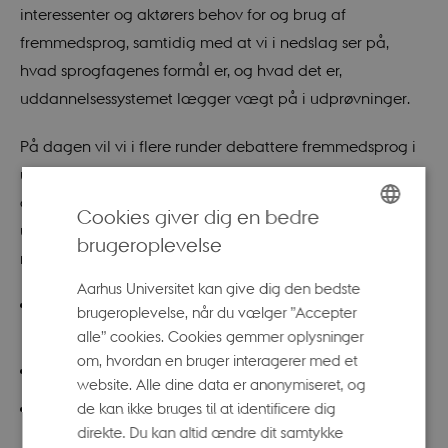
interessenter og aktørers behov for og brug af
fremmedsprog, samtidig med at vi i nedslag ser på,
hvad sprogfagenes formål er, og hvad det er,
uddannelsessystemet lægger vægt på i udprøvninger.
På dagen vil vi i flere runder debattere fremmedsprog i
uddannelsessystemet og fremmedsprogsbehov i
omverdenen og sammen med repræsentanter fra
Cookies giver dig en bedre
uddannelsesverdenen og erhvervslivet tale om matchet
brugeroplevelse
ENGLISH
mellem de to. Vi vil blandt andet tale om:
DANISH
Aarhus Universitet kan give dig den bedste
Skal der overhovedet være et match? Hvis nej –
brugeroplevelse, når du vælger ”Accepter
hvorfor ikke? Hvis ja – hvor stort skal det være?
alle” cookies. Cookies gemmer oplysninger
om, hvordan en bruger interagerer med et
Hvordan opleves matchet nu?
website. Alle dine data er anonymiseret, og
de kan ikke bruges til at identificere dig
Hvad er konsekvenserne, når fremmedsprogsbehov
direkte. Du kan altid ændre dit samtykke
ikke opfyldes?