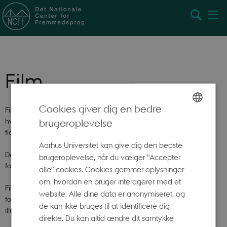
Film
Cookies giver dig en bedre
Filmen ”Sprog er noget vi lærer sammen” handler om, hvorfor og
hvordan vi lærer sprog i grundskolen. Den sætter samtidig fokus på
brugeroplevelse
ENGLISH
flersprogethed og det kommunikative, funktionelle sprogsyn.
DANISH
Aarhus Universitet kan give dig den bedste
Den henvender sig til både elever og forældre og kan fx vises på et
brugeroplevelse, når du vælger ”Accepter
forældremøde eller sendes ud via AULA.
alle” cookies. Cookies gemmer oplysninger
om, hvordan en bruger interagerer med et
Filmen er blevet til med inspiration fra lærere og elever fra tre
website. Alle dine data er anonymiseret, og
folkeskoler i henholdsvis Ballerup, Kolding og Aarhus, og den er
de kan ikke bruges til at identificere dig
illustreret af Jenz Koudahl.
direkte. Du kan altid ændre dit samtykke