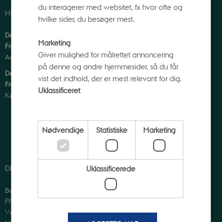
du interagerer med websitet, fx hvor ofte og
HER VAR VI
hvilke sider, du besøger mest.
Det Nationale Center for
Marketing
Fremmedsprog (Vest)
Giver mulighed for målrettet annoncering
Aarhus Universitet
på denne og andre hjemmesider, så du får
Det Nationale Center for
vist det indhold, der er mest relevant for dig.
Fremmedsprog (Øst)
Uklassificeret
Københavns Universitet
Nødvendige
Statistiske
Marketing
DET SKETE I 2018-2025
OM NCFF
Uklassificerede
Bevilgede projekter
Om centret
FFF-projektet
Om sprogstrategien
Vidensbanken